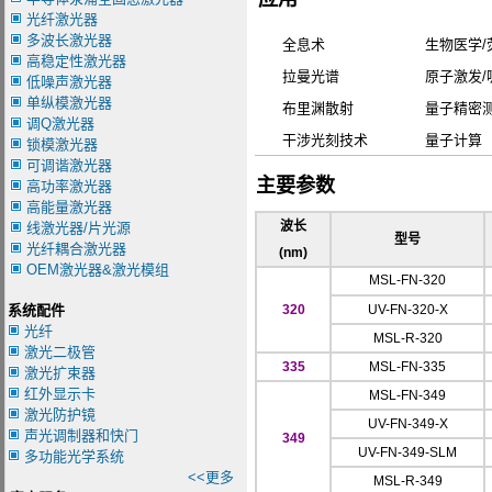
光纤激光器
多波长激光器
全息术
生物医学/
高稳定性激光器
拉曼光谱
原子激发/
低噪声激光器
单纵模激光器
布里渊散射
量子精密
调Q激光器
干涉光刻技术
量子计算
锁模激光器
可调谐激光器
主要参数
高功率激光器
高能量激光器
波长
线激光器/片光源
型号
光纤耦合激光器
(nm)
OEM激光器&激光模组
MSL-FN-320
系统配件
320
UV-FN-320-X
光纤
MSL-R-3
20
激光二极管
3
35
MSL-FN-335
激光扩束器
红外显示卡
MSL-FN-349
激光防护镜
UV-FN-349-X
声光调制器和快门
3
49
UV-FN-349-SLM
多功能光学系统
<<更多
MSL-R-349