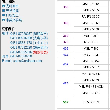
客户服务
MSL-FN-355
光纤耦合
3
55
MSL-R-355
光学镀膜
打标加工
UV-FN-360-X
中英文参照
360
MSL-FN-360
联系我们
MSL-R-360
电话:
0431-8
7020257 (
科研教学
)
369
MSL-T-369
0431-
89216068 (光电仪器)
375
MSL-T-
375
0431-85681678
(
工业加工
)
0431-87012220
(
娱乐显示
)
405
MSL-T-405
0431-87025816
(
机器视觉
)
4
11
MSL-T-
411
传真:
0431-87020258
E-mail:
sales@cnilaser.com
MSL-FN-457
457
MSL-R-457
MSL-S-473-D
MSL-U-473
473
MSL-FN-473-AOM
MSL-FN-473
FL-507-SLM
50
7