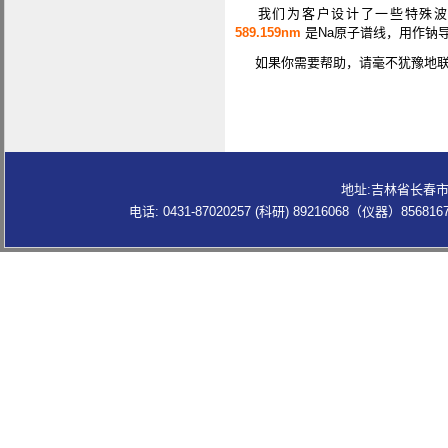
我们为客户设计了一些特殊波
589.159nm
是Na原子谱线，用作钠
如果你需要帮助，请毫不犹豫地联
地址:吉林省长春市
电话: 0431-87020257 (科研) 89216068（仪器）856