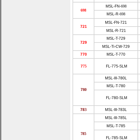
MSL-FN-
698
698
MSL-R-
698
MSL-FN-721
721
MSL-R-721
MSL-T-
729
729
MSL-Ti-CW-729
770
MSL-T-
7
70
7
75
FL-775-SLM
MSL-III-780L
MSL-T-
7
80
7
80
FL-780-SLM
78
3
MSL-III-783L
MSL-III-785L
MSL-T-785
785
FL-785-SLM