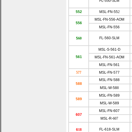
FL-550-SLM
552
MSL-FN-55
2
MSL-FN-556-AOM
556
MSL-FN-556
FL-560-SLM
5
60
MSL-S-561-D
561
MSL-FN-561-AOM
MSL-FN-561
577
MSL-FN-577
MSL-FN-58
8
588
MSL-W-58
8
MSL-FN-589
589
MSL-W-589
MSL-FN-6
07
607
MSL-R-
607
FL-618-SLM
6
18