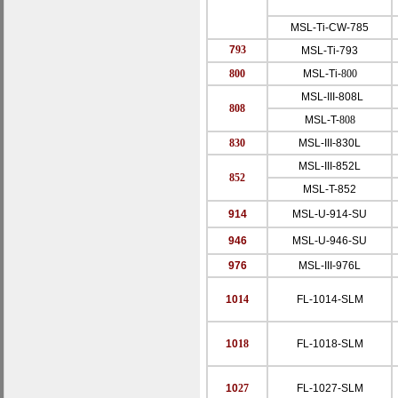
MSL-Ti-CW-785
7
93
MSL-Ti-793
800
MSL-Ti-
800
MSL-III-808L
808
MSL-T-
808
830
MSL-III-830L
MSL-III-852L
852
MSL-T-
852
914
MSL-U-
914-SU
946
MSL-U-
9
46-SU
976
MSL-III-976L
10
14
FL-1014-SLM
10
18
FL-1018-SLM
10
27
FL-1027-SLM