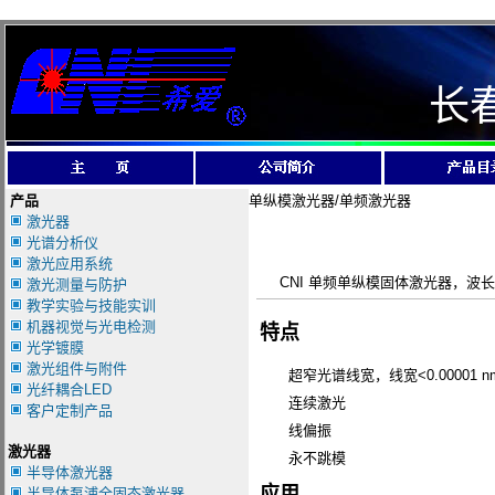
长
产品
单纵模激光器/单频激光器
激光器
光谱分析仪
激光应用系统
CNI 单频单纵模固体激光器，波长覆盖 
激光测量与防护
教学实验与技能实训
机器视觉与光电检测
特点
光学镀膜
激光组件与附件
超窄光谱线宽，线宽<0.00001 n
光纤耦合LED
连续激光
客户定制产品
线偏振
激光器
永不跳模
半导体激光器
应用
半导体泵浦全固态激光器