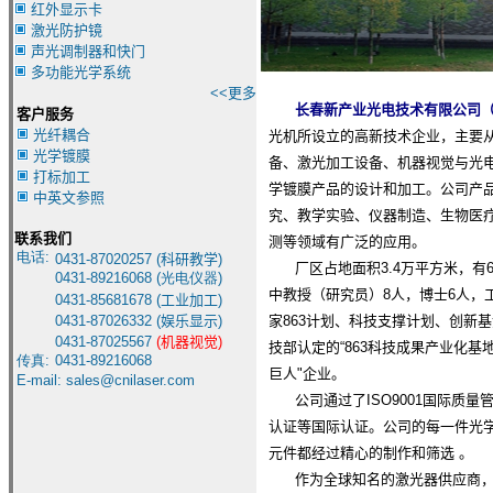
红外显示卡
激光防护镜
声光调制器和快门
多功能光学系统
<<更多
长春新产业光电技术有限公司（
客户服务
光纤耦合
光机所设立的高新技术企业，主要
光学镀膜
备、激光加工设备、机器视觉与光
打标加工
学镀膜产品的设计和加工。公司产
中英文参照
究、教学实验、仪器制造、生物医
联系我们
测等领域有广泛的应用。
电话:
0431-8
7020257 (
科研教学
)
厂区占地面积3.4万平方米，有
0431-
89216068 (光电仪器)
中教授（研究员）8人，博士6人，工
0431-85681678
(
工业加工
)
0431-87026332
(
娱乐显示
)
家863计划、科技支撑计划、创新
0431-87025567
(
机器视觉
)
技部认定的“863科技成果产业化基
传真:
0431-89216068
巨人"企业。
E-mail:
sales@cnilaser.com
公司通过了ISO9001国际质量管
认证等国际认证。公司的每一件光
元件都经过精心的制作和筛选 。
作为全球知名的激光器供应商，产