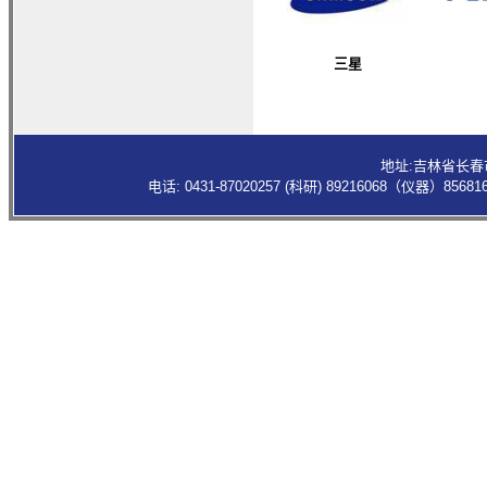
三星
地址:吉林省长春
电话: 0431-87020257 (科研) 89216068（仪器）85