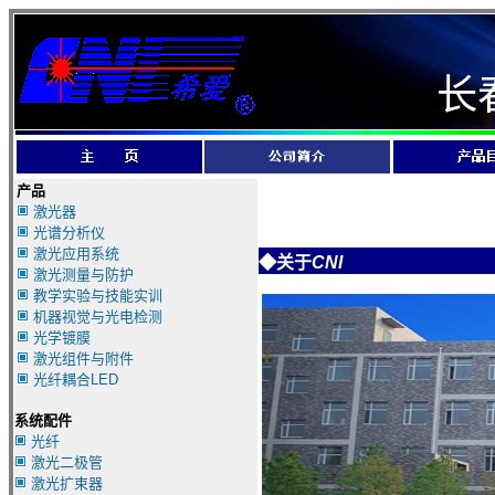
长
产品
激光器
光谱分析仪
激光应用系统
◆
关于
CNI
激光测量与防护
教学实验与技能实训
机器视觉与光电检测
光学镀膜
激光组件与附件
光纤耦合LED
系统配件
光纤
激光二极管
激光扩束器