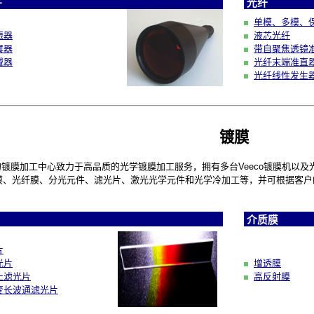
件
光纤
单模、多模、
振器
液芯光纤
展器
带自聚焦透镜
减器
光纤末端准直
光纤线性发生
镀膜
膜加工中心致力于高品质的光学镀膜加工服务，拥有多台Veeco镀膜机以及
膜、光纤膜、分光元件、滤光片、激光光学元件和光学冷加工等，并可根据客户
介质膜
片
光片
增透膜
止滤光片
高反射膜
变长波通滤光片