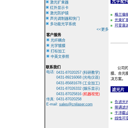
光学配
激光扩束器
红外显示卡
激光防护镜
格兰偏
声光调制器和快门
光束扩
多功能光学系统
可变衰
<<更多
客户服务
光纤耦合
光学镀膜
打标加工
中英文参照
联系我们
公司的镀
电话:
0431-8
7020257 (
科研教学
)
膜、合光
0431-
89216068 (光电仪器)
决方案。
0431-85681678
(
工业加工
)
0431-87026332
(
娱乐显示
)
滤光片
0431-87025816
(
机器视觉
)
传真:
0431-87020258
负滤光
E-mail:
sales@cnilaser.com
带通滤
干涉截
线性可