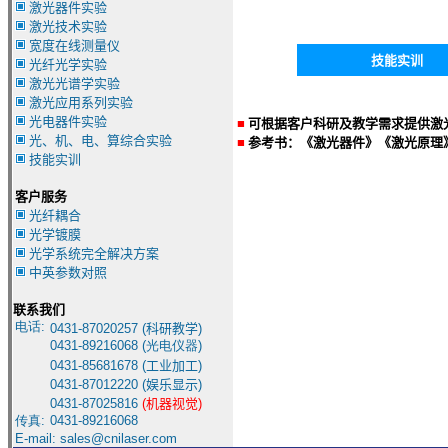
激光器件实验
激光技术实验
宽度在线测量仪
技能实训
光纤光学实验
激光光谱学实验
激光应用系列实验
光电器件实验
■
可根据客户科研及教学需求提供激
光、机、电、算综合实验
■
参考书：《激光器件》《激光原理
技能实训
客户服务
光纤耦合
光学镀膜
光学系统完全解决方案
中英参数对照
联系我们
电话:
0431-8
7020257 (
科研教学
)
0431-
89216068 (光电仪器)
0431-85681678
(
工业加工
)
0431-87012220
(
娱乐显示
)
0431-87025816
(
机器视觉
)
传真:
0431-
89216068
E-mail:
sales@cnilaser.com