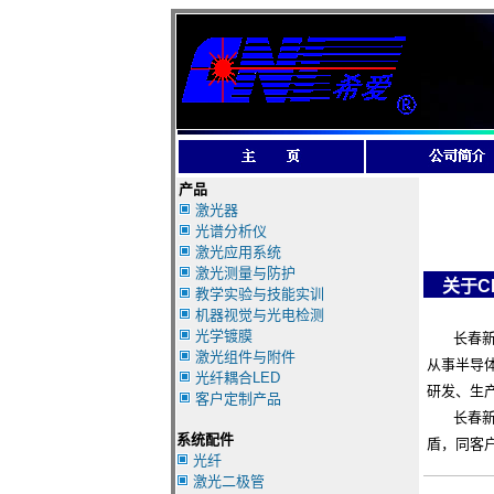
产品
激光器
光谱分析仪
激光应用系统
激光测量与防护
关于C
教学实验与技能实训
机器视觉与光电检测
光学镀膜
长春新产
激光组件与附件
从事半导
光纤耦合LED
研发、生
客户定制产品
长春新产
系统配件
盾，同客
光纤
激光二极管