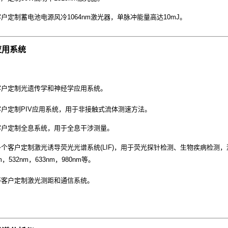
客户定制蓄电池电源风冷1064nm激光器，单脉冲能量高达10mJ。
应用系统
国客户定制光遗传学和神经学应用系统。
客户定制PIV应用系统，用于非接触式流体测速方法。
国客户定制全息系统，用于全息干涉测量。
多个客户定制激光诱导荧光光谱系统(LIF)，用于荧光探针检测、生物疾病检测
m，532nm，633nm，980nm等。
国等客户定制激光测距和通信系统。