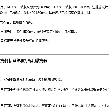
片，R>99%，波长从紫外到500nm；T>95%，波长530-1200nm。短通滤光片
900nm；T>95%，波长400-680nm。其他规格可根据客户需求定制。
0-700nm，增透膜R:99%。
带滤光片，400-1500nm，谱线半宽度<16nm，T>95%。
制不同精密光学元件及光纤的镀膜服务。
激光打标系统和打标用激光器
国客户定制小型激光打标系统，结构紧凑价格低。
内客户定制小型低价格激光打标模块，输出功率3-6W。光纤激光器可以很好的替
客户定制钻石微刻激光打标机，重置定位精度±1μm，字符高度可达40um，打标