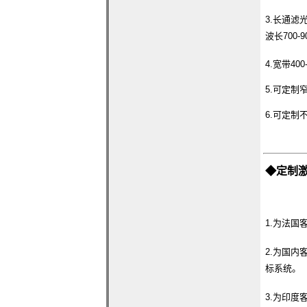
3.长通滤光
波长700-
4.宽带40
5.可定制窄
6.可定
◆定制
1.为法
2.为国
标系统。
3.为印度