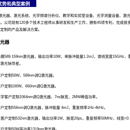
优势和典型案例
激光器、激光系统、光学频谱分析仪、教学和实验室设备、光学测量设备、激光
。公司现有120多个技术工程师从事研发和生产工作，拥有45项专利，完成
供定制的产品及解决方案。
光器
纵模589.159nm激光器，输出功率10W，单脉冲能量1.2mJ，谱线宽度15GHz
于激光钠导星。
客户定制50W、589nm调Q激光器。
客户定制100W、660nm调Q激光器。
大学客户定制1064nm调Q激光器，7ns脉宽，2MW峰值功率。
客户定制556nm调Q激光器，脉冲能量 4mJ，重复频率1Hz-4kHz。
大客户定制532nm激光器，输出功率1W，脉宽20ps，重复频率50MHz，线宽<0.
客户定制50W高功率1319nm激光器。