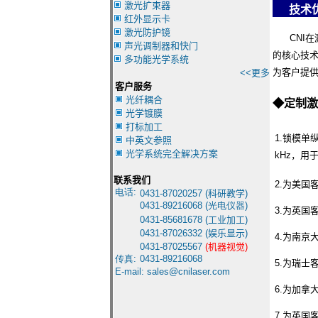
激光扩束器
技术
红外显示卡
激光防护镜
CNI在
声光调制器和快门
的核心技术
多功能光学系统
为客户提
<<更多
客户服务
光纤耦合
◆
定制激
光学镀膜
打标加工
1.锁模单
中英文参照
光学系统完全解决方案
kHz，用
联系我们
2.为美国
电话:
0431-8
7020257 (
科研教学
)
0431-
89216068 (光电仪器)
3.为英国
0431-85681678
(
工业加工
)
0431-87026332
(
娱乐显示
)
4.为南京
0431-87025567
(
机器视觉
)
传真:
0431-
89216068
5.为瑞士
E-mail:
sales@cnilaser.com
6.为加拿
7.为英国