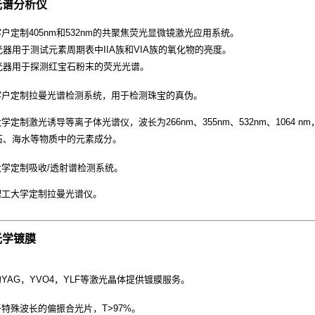
光谱分析仪
客户定制405nm和532nm的共聚焦荧光显微镜激光应用系统。
激光器用于测试元素周期表中IIA族和VIA族的氧化物的亮度。
激光器用于探测红宝石粉末的荧光光谱。
港客户定制拉曼光谱检测系统，用于检测珠宝的真伪。
大学定制激光诱导等离子体光谱仪，波长为266nm、355nm、532nm、1064 n
石、海水等物质中的元素成分。
大学定制吸收/透射谱检测系统。
理工大学定制拉曼光谱仪。
光学镀膜
的YAG，YVO4，YLF等激光晶体提供镀膜服务。
于特殊波长的偏振合光片，T>97%。