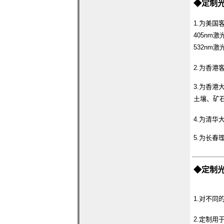
◆
定制
1.为美国
405nm
532nm
2.为香
3.为香港
土壤、矿
4.为清华
5.为长春
◆
定制
1.对不同
2.定制用