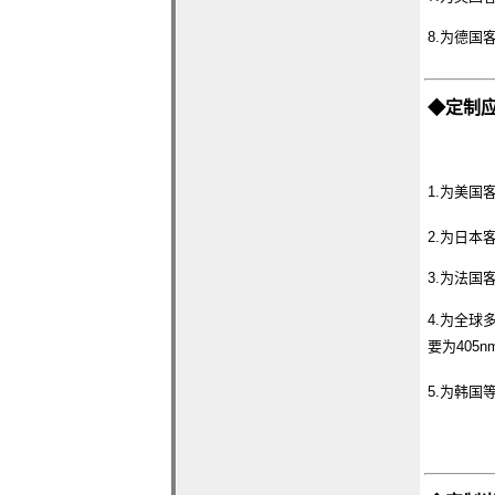
8.为德国
◆
定制
1.为美
2.为日本
3.为法
4.为全球
要为405n
5.为韩