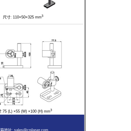
3
尺寸: 110×50×325 mm
3
75 (L) ×55 (W) ×100 (H) mm
箱地址:
sales@cnilaser.com