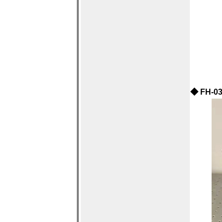
◆
FH-0