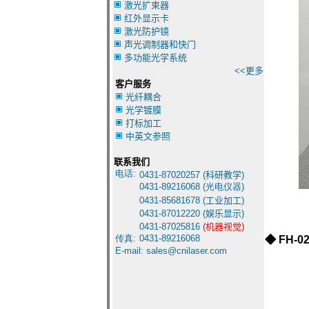
激光扩束器
红外显示卡
激光防护镜
声光调制器和快门
多功能光学系统
<<更多
客户服务
光纤耦合
光学镀膜
打标加工
中英文参照
联系我们
电话:
0431-8
7020257 (
科研教学
)
0431-
89216068 (光电仪器)
0431-85681678
(
工业加工
)
0431-87012220
(
娱乐显示
)
0431-87025816
(
机器视觉
)
传真:
0431-
89216068
◆
FH-0
E-mail:
sales@cnilaser.com