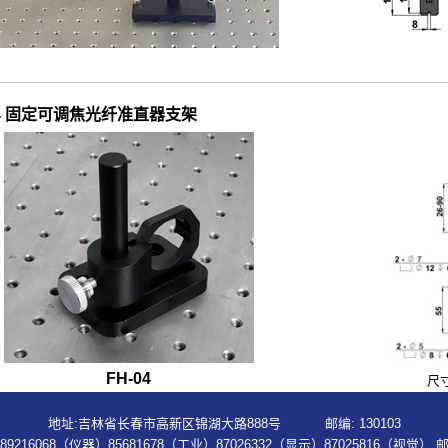
04 固定可调焦光纤准直器支架
FH-04
尺寸:
地址:吉林省长春市高新区锦湖大路888号 邮编: 130103
科研) 89216068（仪器）85681678（工业）87026332（显示）87025816（视觉）
邮