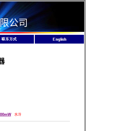
限公司
器
000mW
水冷