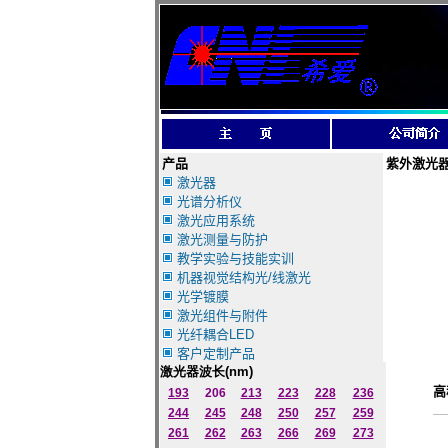
产品
紫外激光
激光器
光谱分析仪
激光应用系统
激光测量与防护
教学实验与技能实训
机器视觉结构光/线激光
光学镀膜
激光组件与附件
光纤耦合LED
客户定制产品
激光器波长
(nm)
高
193
206
213
223
228
236
244
245
248
250
257
259
261
262
263
266
269
273