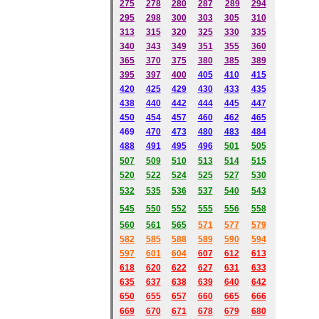
275
278
280
287
289
294
295
298
300
303
305
310
313
315
320
325
330
335
340
343
349
351
355
360
365
370
375
380
385
389
395
397
400
405
410
415
420
425
429
430
433
435
438
440
442
444
445
447
450
454
457
460
462
465
469
470
473
480
483
484
488
491
495
496
501
505
507
509
510
513
514
515
520
522
524
525
527
530
532
535
536
537
540
543
545
550
552
555
556
558
560
561
565
571
577
579
582
585
588
589
590
594
597
601
604
607
612
613
618
620
622
627
631
633
635
637
638
639
640
642
650
655
657
660
665
666
669
670
671
678
679
680