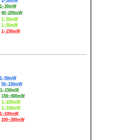
1~50mW
1~30mW
4
0~200mW
1~50mW
1~50mW
1~150mW
1~50mW
50~150mW
1~150mW
/
150~400mW
/
1
~
100mW
/
1~100mW
1~100mW
100~300mW