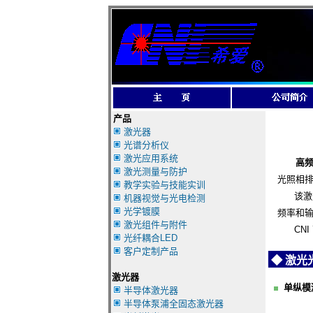
产品
激光器
光谱分析仪
激光应用系统
高
激光测量与防护
光照相
教学实验与技能实训
该激光
机器视觉与光电检测
光学镀膜
频率和
激光组件与附件
CNI 
光纤耦合LED
客户定制产品
◆ 激光
激光器
单纵模
半导体激光器
半导体泵浦全固态激光器