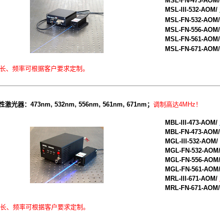
MSL-FN-473-AOM/
MSL-III-532-AOM/
MSL-FN-532-AOM/
MSL-FN-556-AOM/
MSL-FN-561-AOM/
MSL-FN-671-AOM/
长、频率可根据客户要求定制。
性激光器：
473nm, 532nm, 556nm, 561nm, 671nm；
调制高达4MHz！
MBL-III-473-AOM/
MBL-FN-473-AOM/
MGL-III-532-AOM/
MGL-FN-532-AOM
MGL-FN-556-AOM
MGL-FN-561-AOM
MRL-III-671-AOM/
MRL-FN-671-AOM/
长、频率可根据客户要求定制。