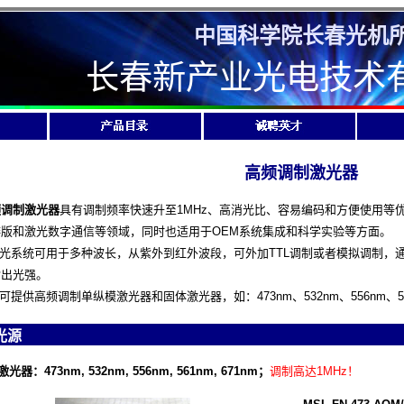
中国科学院长春光机
长春新产业光电技术
高频调制激光器
频调制激光器
具有调制频率快速升至1MHz、高消光比、容易编码和方便使用等
排版和激光数字通信等领域，同时也适用于OEM系统集成和科学实验等方面。
系统可用于多种波长，从紫外到红外波段，可外加TTL调制或者模拟调制，
输出光强。
可提供高频调制单纵模激光器和固体激光器，如：473nm、532nm、556nm、56
光源
激光器：
473nm, 532nm, 556nm, 561nm, 671nm；
调制高达1MHz！