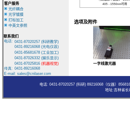
客户服务
405 - 1550nm可用
光纤耦合
光学镀膜
打标加工
选项及附件
中英文参照
联系我们
电话:
0431-8
7020257 (
科研教学
)
0431-
89216068 (光电仪器)
0431-85681678
(
工业加工
)
0431-87026332
(
娱乐显示
)
0431-87025816
(
机器视觉
)
一字线激光器
传真:
0431-
89216068
E-mail:
sales@cnilaser.com
电话: 0431-87020257 (科研) 89216068（仪器）85
地址:吉林省长春