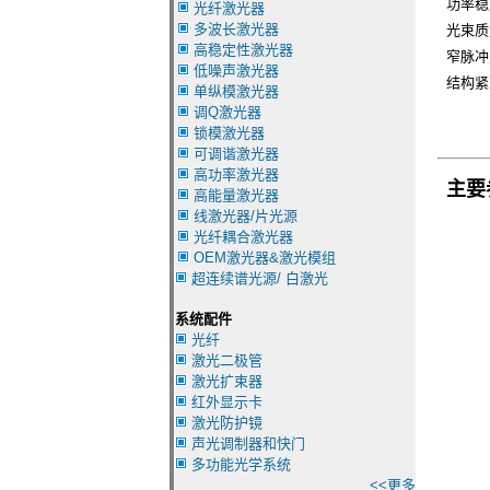
功率稳
光纤激光器
多波长激光器
光束质
高稳定性激光器
窄脉冲宽
低噪声激光器
结构紧
单纵模激光器
调Q激光器
锁模激光器
可调谐激光器
高功率激光器
主要
高能量激光器
线激光器/片光源
光纤耦合激光器
OEM激光器&激光模组
超连续谱光源/ 白激光
系统配件
光纤
激光二极管
激光扩束器
红外显示卡
激光防护镜
声光调制器和快门
多功能光学系统
<<更多