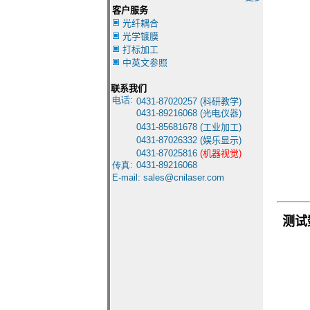
客户服务
光纤耦合
光学镀膜
打标加工
中英文参照
联系我们
电话:
0431-8
7020257 (
科研教学
)
0431-
89216068 (光电仪器)
0431-85681678
(
工业加工
)
0431-87026332
(
娱乐显示
)
0431-87025816
(
机器视觉
)
传真:
0431-
89216068
E-mail:
sales@cnilaser.com
测试