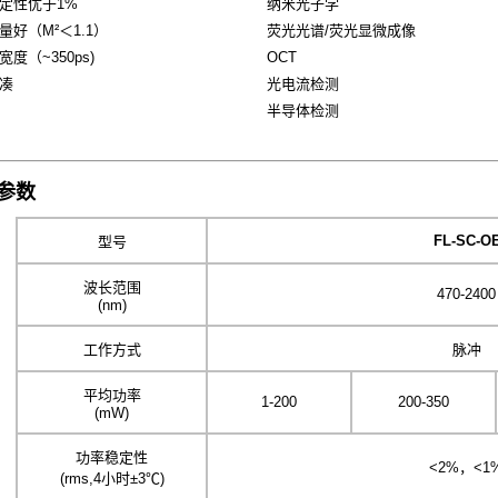
定性优于1%
纳米光子学
量好（M²＜1.1）
荧光光谱/荧光显微成像
度（~350ps)
OCT
凑
光电流检测
半导体检测
参数
FL-SC-O
型号
波长范围
470-2400
(nm)
工作方式
脉冲
平均功率
1-200
200-350
(mW)
功率稳定性
<2%，<1
(rms,4小时±3℃)