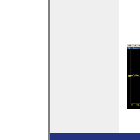
脉冲
(可