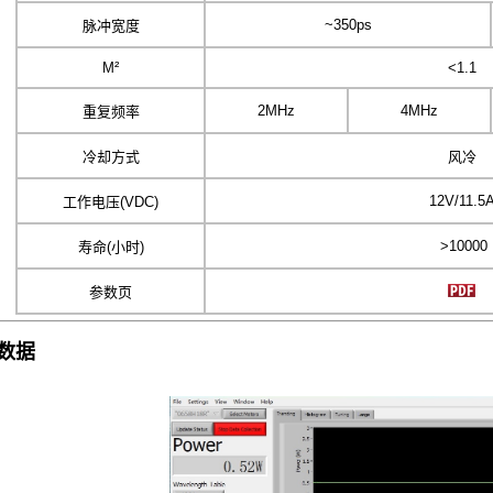
~350ps
脉冲宽度
M²
<1.1
2MHz
4MHz
重复频率
冷却方式
风冷
12V/11.5
工作电压(VDC)
>10000
寿命(小时)
参数页
数据