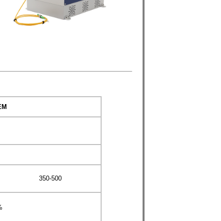
EM
350-500
%