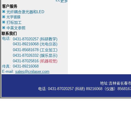
<<更多
客户服务
光纤耦合激光器和LED
光学镀膜
打标加工
中英文参照
联系我们
电话:
0431-8
7020257 (
科研教学
)
0431-
89216068 (光电仪器)
0431-85681678
(
工业加工
)
0431-87026332
(
娱乐显示
)
0431-87025816
(机器视觉)
传真:
0431-89216068
E-mail:
sales@cnilaser.com
地址:吉林省长春市
电话: 0431-87020257 (科研) 89216068（仪器）85