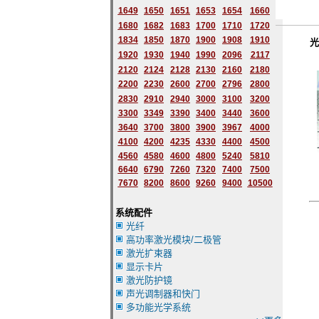
1649
1650
1651
1653
1654
1660
1680
1682
1683
1700
1710
1720
1834
1850
1870
1900
1908
1910
光纤耦
1920
1930
1940
1990
2096
2117
2120
2124
2128
2130
2160
2180
2200
2230
2600
2700
2796
2
800
2830
2910
2940
3000
3100
3200
3300
3349
3390
3400
3440
3600
3640
3700
3800
3900
3967
4000
4100
4200
4235
4330
4400
4500
4560
4580
4600
4800
5240
5810
6640
6790
7260
7320
7400
7500
7670
8200
8600
9260
9400
10500
系统配件
光纤
高功率激光模块/二极管
激光扩束器
显示卡片
激光防护镜
声光调制器和快门
多功能光学系统