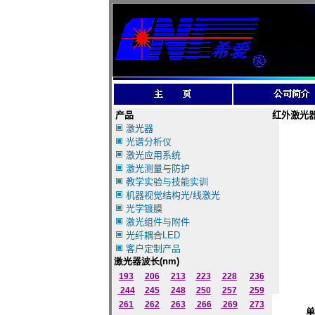
产品
红外激光
激光器
光谱分析仪
激光应用系统
激光测量与防护
教学实验与技能实训
机器视觉结构光/线激光
光学镀膜
激光组件与附件
光纤耦合LED
客户定制产品
激光器波长
(nm)
193
206
213
223
228
236
244
245
248
250
257
259
261
262
263
266
269
273
单