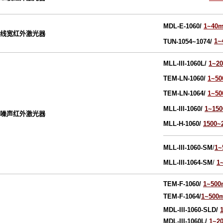
MDL-E-1060/
1~40
线宽红外激光器
1~
TUN-1054~1074/
MLL-III-1060L/
1~2
TEM-LN-1060/
1~5
TEM-LN-1064/
1~5
MLL-III-1060/
1~15
噪声红外激光器
MLL-H-1060/
1500~
MLL-III-1060-SM
/
1
MLL-III-1064-SM
/
1
TEM-F-1060/
1~50
TEM-F-1064/
1~500
MDL-III-106
0-SLD
/
MDL-III-1060L/
1~2