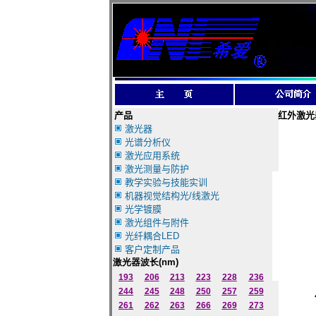
产品
红外激光
激光器
光谱分析仪
激光应用系统
激光测量与防护
教学实验与技能实训
机器视觉结构光/线激光
光学镀膜
激光组件与附件
光纤耦合LED
客户定制产品
激光器波长
(nm)
193
206
213
223
228
236
244
245
248
250
257
259
261
262
263
266
269
273