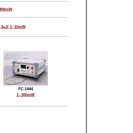
400mW
~3uJ/ 1~10mW
FC-1444
1~300mW