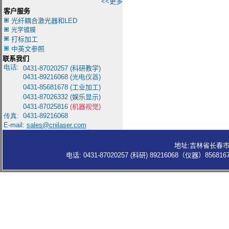
<<更多
客户服务
光纤耦合激光器和LED
光学镀膜
打标加工
中英文参照
联系我们
电话:
0431-8
7020257 (
科研教学
)
0431-
89216068 (光电仪器)
0431-85681678
(
工业加工
)
0431-87026332
(
娱乐显示
)
0431-87025816
(机器视觉)
传真:
0431-89216068
E-mail:
sales@cnilaser.com
地址:吉林省长春市
电话: 0431-87020257 (科研) 89216068（仪器）85