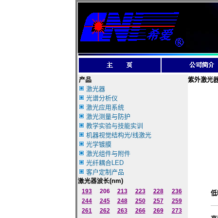
产品
紫外激光
激光器
光谱分析仪
激光应用系统
激光测量与防护
教学实验与技能实训
机器视觉结构光/线激光
光学镀膜
激光组件与附件
光纤耦合LED
客户定制产品
激光器波长
(nm)
193
206
213
223
228
236
低
244
245
248
250
257
259
261
262
263
266
269
273