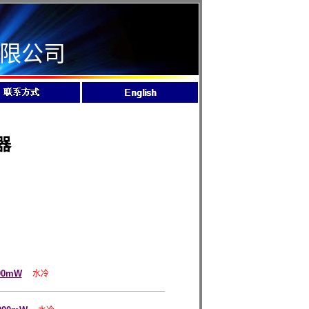
限公司
器
00mW
水冷