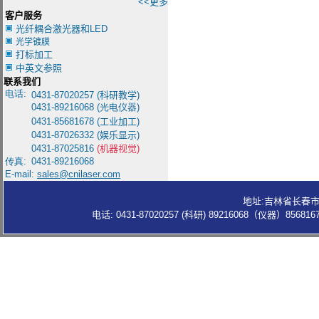
<<更多
客户服务
光纤耦合激光器和LED
光学镀膜
打标加工
中英文参照
联系我们
电话:
0431-8
7020257 (
科研教学
)
0431-
89216068 (光电仪器)
0431-85681678
(
工业加工
)
0431-87026332
(
娱乐显示
)
0431-87025816
(机器视觉)
传真:
0431-89216068
E-mail:
sales@cnilaser.com
地址:吉林省长春市
电话: 0431-87020257 (科研) 89216068（仪器）856