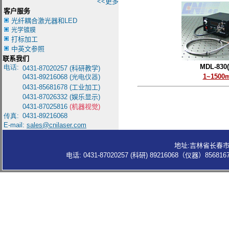
<<更多
客户服务
光纤耦合激光器和LED
光学镀膜
打标加工
中英文参照
联系我们
MDL-830(
电话:
0431-8
7020257 (
科研教学
)
1~1500
0431-
89216068 (光电仪器)
0431-85681678
(
工业加工
)
0431-87026332
(
娱乐显示
)
0431-87025816
(机器视觉)
传真:
0431-89216068
E-mail:
sales@cnilaser.com
地址:吉林省长春市
电话: 0431-87020257 (科研) 89216068（仪器）856