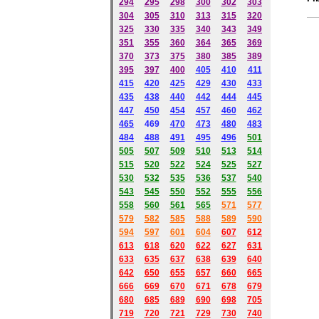
294
295
298
300
302
303
304
305
310
313
315
320
325
330
335
340
343
349
351
355
360
364
365
369
370
373
375
380
385
389
395
397
400
405
410
411
415
420
425
429
430
433
435
438
440
442
444
445
447
450
454
457
460
462
465
469
470
473
480
483
484
488
491
495
49
6
501
505
507
509
510
513
514
515
520
522
524
525
527
530
532
535
536
537
540
543
545
550
552
555
556
558
560
561
565
571
577
579
582
585
588
589
590
59
4
597
601
604
607
612
613
618
620
622
627
631
633
635
637
638
639
640
642
650
655
657
660
665
666
669
670
671
678
679
680
685
689
690
698
705
719
720
721
729
730
740