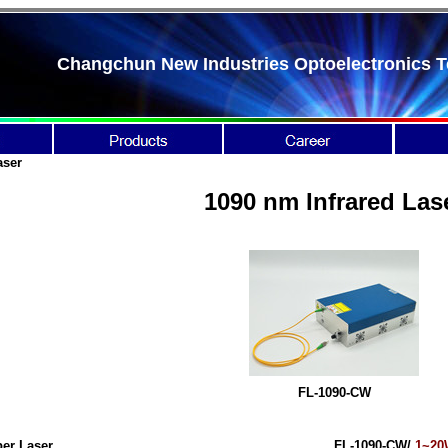
Changchun New Industries Optoelectronics T
aser
1090 nm Infrared Las
FL-1090-CW
ber Laser
FL-1090-CW/
1~20