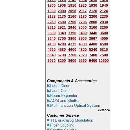
1710
1720
1742
1834
1850
1870
1900
1908
1910
1920
1930
1940
1
9
90
2000
2096
2117
2120
2124
2128
2130
2160
2180
2200
2230
2260
2600
2700
2796
2800
2830
2910
2921
2940
3000
3100
3200
3300
3349
3390
3400
3440
3600
3640
3700
3800
3900
3967
4000
4100
4200
4235
4330
4400
4500
4560
4580
4600
4800
5240
5810
6640
6790
7260
7320
7400
7500
7670
8200
8600
9260
9400
10500
Components & Accessories
Laser Diode
Laser Optics
Beam Expander
AOM and Shutter
Multi-function Optical System
<<More
Customer Service
TTL or Analog Modulation
Fiber Coupling