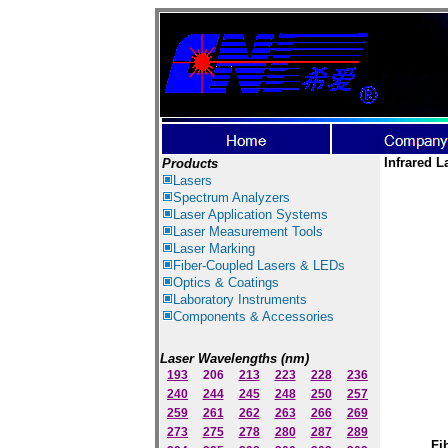
Infrared L
Products
Lasers
Spectrum Ana
lyzer
s
Laser
Application Systems
Laser Measurement Tools
Laser Marking
Fiber-Coupled Lasers & LEDs
Optics & Coatings
Laboratory Instruments
Components & Accessories
Laser Wavelengths (nm)
193
206
213
223
228
236
240
244
245
248
250
257
259
261
262
263
266
269
273
275
278
280
287
289
Fi