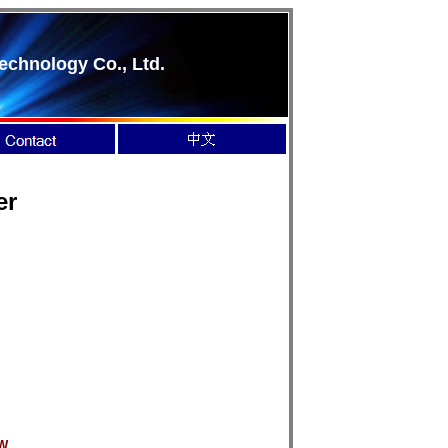
echnology Co., Ltd.
er
W